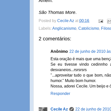
Amém.
São Thomas More
.
Posted by
Cecile Az
at
00:16
Labels:
Anglicanismo
,
Catolicismo
,
Filos
2 comentários:
Anônimo
22 de junho de 2010 às
Esta oração é mais que uma benção
Se eu tivesse vindo cedinnho 
desvaneios...rsrsrsrs
"...aproveitar tudo o que bom, nã
humor." Muito bom humor.
Nossa, adorei Cecile. Um beijo e ó
Responder
Cecile Az
22 de junho de 2010