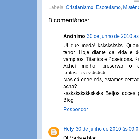
Labels:
Cristianismo
,
Esoterismo
,
Mistéri
8 comentários:
Anônimo
30 de junho de 2010 às
Ui que meda! ksksksksks. Quand
terror. Hoje diante da vida e d
vampiros, Titanics e Poseidons. 
Achei melhor preservar o 
tantos...kskssksksk
Mas cá entre nós, estamos cercad
acha?
ksskskskskksksks Beijos doces 
Blog.
Responder
Hely
30 de junho de 2010 às 09:0
Oi Maria e blog.