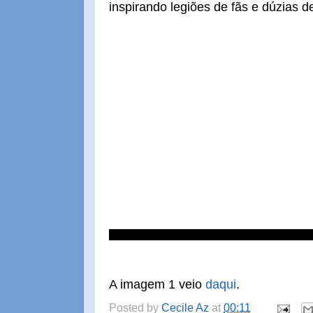
inspirando legiões de fãs e dúzias d
A imagem 1 veio
daqui
.
Posted by
Cecile Az
at
00:11