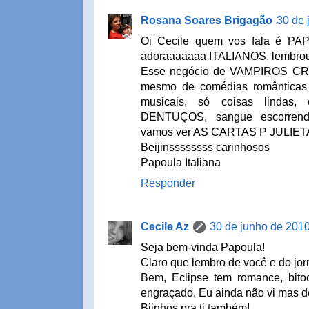
Rosana Soares Brigagão
30 de 
Oi Cecile quem vos fala é PAP
adoraaaaaaa ITALIANOS, lembrou??/r
Esse negócio de VAMPIROS CR
mesmo de comédias românticas 
musicais, só coisas lindas
DENTUÇOS, sangue escorrend
vamos ver AS CARTAS P JULIETA qu
Beijinssssssss carinhosos
Papoula Italiana
Responder
Cecile Az
30 de junho de 2010
Seja bem-vinda Papoula!
Claro que lembro de você e do jorna
Bem, Eclipse tem romance, bi
engraçado. Eu ainda não vi mas de
Bjinhos pra ti também!