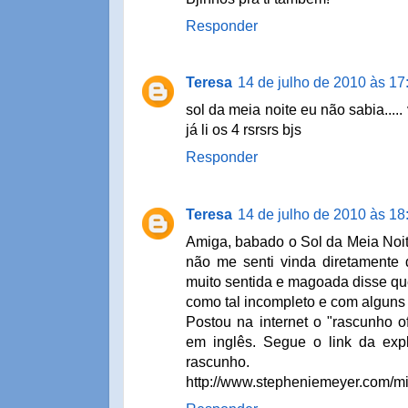
Responder
Teresa
14 de julho de 2010 às 17
sol da meia noite eu não sabia....
já li os 4 rsrsrs bjs
Responder
Teresa
14 de julho de 2010 às 18
Amiga, babado o Sol da Meia Noite
não me senti vinda diretamente 
muito sentida e magoada disse qu
como tal incompleto e com alguns e
Postou na internet o "rascunho of
em inglês. Segue o link da expl
rascunho.
http://www.stepheniemeyer.com/mi