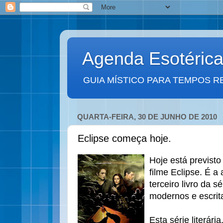
Agenda Esotéric
GUIA MÍSTICO PARA TEMPOS R
QUARTA-FEIRA, 30 DE JUNHO DE 2010
Eclipse começa hoje.
Hoje está previsto
filme Eclipse. É a
terceiro livro da s
modernos e escrit
Esta série literár