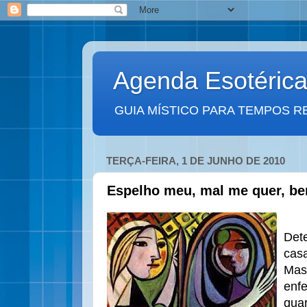
Agenda Esotéric
GUIA MÍSTICO PARA TEMPOS R
TERÇA-FEIRA, 1 DE JUNHO DE 2010
Espelho meu, mal me quer, b
Det
cas
Mas
enfe
quar