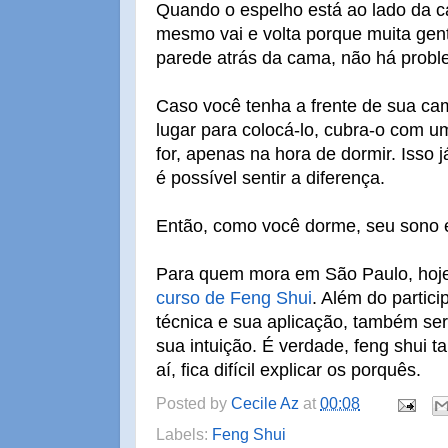
Quando o espelho está ao lado da 
mesmo vai e volta porque muita gen
parede atrás da cama, não há probl
Caso você tenha a frente de sua ca
lugar para colocá-lo, cubra-o com u
for, apenas na hora de dormir. Isso 
é possível sentir a diferença.
Então, como você dorme, seu sono é
Para quem mora em São Paulo, hoje
curso de Feng Shui
. Além do partic
técnica e sua aplicação, também se
sua intuição. É verdade, feng shui
aí, fica difícil explicar os porquês.
Posted by
Cecile Az
at
00:08
Labels:
Feng Shui