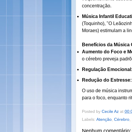
concentração.
Música Infantil Educat
(Toquinho), "O Leãozinh
Moraes) estimulam a li
Benefícios da Música 
Aumento do Foco e M
o cérebro preveja padr
Regulação Emocional
Redução do Estresse:
O uso de música instru
para o foco, enquanto r
Posted by
Cecile Az
at
00:
Labels:
Atenção
,
Cérebro
,
Nenhum comentário: