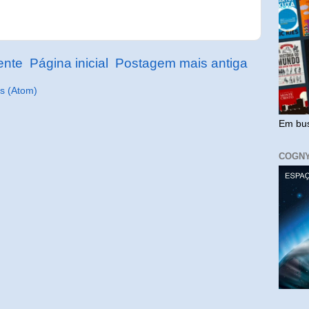
ente
Página inicial
Postagem mais antiga
s (Atom)
Em bus
COGN