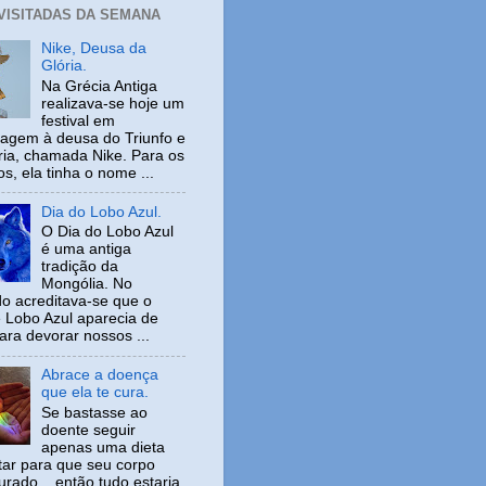
 VISITADAS DA SEMANA
Nike, Deusa da
Glória.
Na Grécia Antiga
realizava-se hoje um
festival em
gem à deusa do Triunfo e
ria, chamada Nike. Para os
s, ela tinha o nome ...
Dia do Lobo Azul.
O Dia do Lobo Azul
é uma antiga
tradição da
Mongólia. No
o acreditava-se que o
 Lobo Azul aparecia de
ara devorar nossos ...
Abrace a doença
que ela te cura.
Se bastasse ao
doente seguir
apenas uma dieta
tar para que seu corpo
urado... então tudo estaria