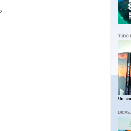
o
TUDO 
Um cam
DICAS