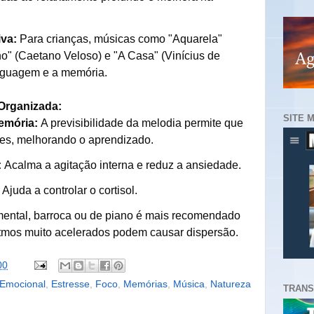
iva:
Para crianças, músicas como "Aquarela"
o" (Caetano Veloso) e "A Casa" (Vinícius de
nguagem e a memória.
Organizada:
SITE 
emória:
A previsibilidade da melodia permite que
ões, melhorando o aprendizado.
:
Acalma a agitação interna e reduz a ansiedade.
Ajuda a controlar o cortisol.
mental, barroca ou de piano é mais recomendado
itmos muito acelerados podem causar dispersão.
00
Emocional
,
Estresse
,
Foco
,
Memórias
,
Música
,
Natureza
TRANS