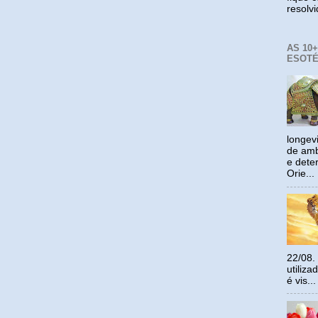
resolv
AS 10
ESOTÉ
longev
de amb
e dete
Orie...
22/08.
utiliz
é vis...