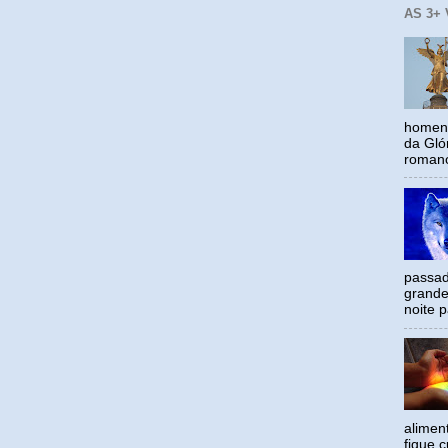
AS 3+
homena
da Gló
romano
passad
grande
noite p
alimen
fique c