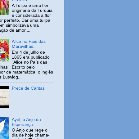
A Tulipa é uma flor
originária da Turquia
e considerada a flor
r perfeito. Dar uma tulipa
ém simbolizava uma
ação de amor....
Alice no País das
Maravilhas.
Em 4 de julho de
1865 era publicado
"Alice no País das
has". Escrito pelo
sor de matemática, o inglês
s Lutwidg...
Prece de Cáritas
Ayel, o Anjo da
Esperança
O Anjo que rege o
dia de hoje chama-