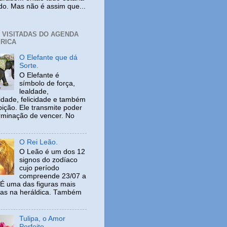
ido. Mas não é assim que...
+ VISITADAS DO AGENDA
RICA
O Elefante que dá
Sorte.
O Elefante é
símbolo de força,
lealdade,
idade, felicidade e também
ição. Ele transmite poder
rminação de vencer. No
O Rei Leão.
O Leão é um dos 12
signos do zodíaco
cujo período
compreende 23/07 a
 É uma das figuras mais
adas na heráldica. Também
Tulipa, o Amor
Perfeito.