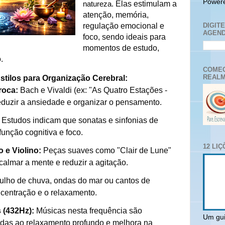
Power
Elas estimulam a
natureza.
atenção, memória,
regulação emocional e
DIGIT
AGEND
foco, sendo ideais para
momentos de estudo,
.
COMEC
REALM
stilos para Organização Cerebral:
roca:
Bach e Vivaldi (ex: "As Quatro Estações -
eduzir a ansiedade e organizar o pensamento.
Estudos indicam que sonatas e sinfonias de
função cognitiva e foco.
12 LI
 e Violino:
Peças suaves como "Clair de Lune"
almar a mente e reduzir a agitação.
ulho de chuva, ondas do mar ou cantos de
ncentração e o relaxamento.
 (432Hz):
Músicas nesta frequência são
Um gui
das ao relaxamento profundo e melhora na