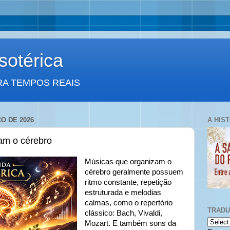
otérica
RA TEMPOS REAIS
O DE 2026
A HIS
am o cérebro
Músicas que organizam o
cérebro geralmente possuem
ritmo constante, repetição
estruturada e melodias
calmas, como o repertório
TRAD
clássico: Bach, Vivaldi,
Mozart. E também sons da