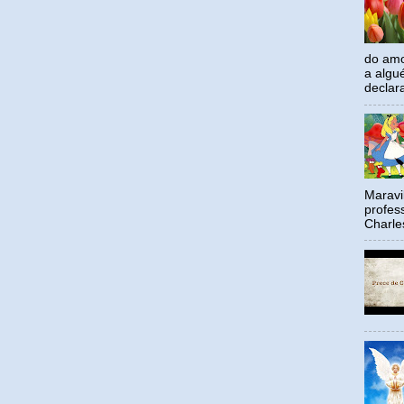
do amo
a algu
declar
Maravil
profes
Charle