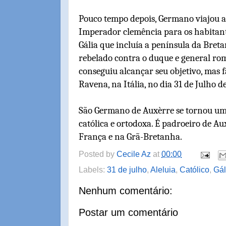
Pouco tempo depois, Germano viajou a
Imperador clemência para os habitant
Gália que incluía a península da Bret
rebelado contra o duque e general ro
conseguiu alcançar seu objetivo, mas 
Ravena, na Itália, no dia 31 de Julho de
São Germano de Auxèrre se tornou um 
católica e ortodoxa. É padroeiro de Au
França e na Grã-Bretanha.
Posted by
Cecile Az
at
00:00
Labels:
31 de julho
,
Aleluia
,
Católico
,
Gál
Nenhum comentário:
Postar um comentário