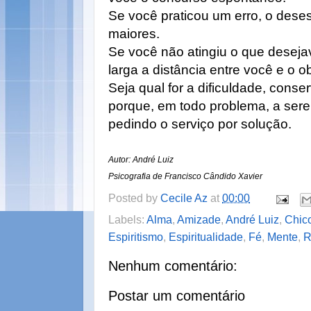
Se você praticou um erro, o deses
maiores.
Se você não atingiu o que desejav
larga a distância entre você e o ob
Seja qual for a dificuldade, conse
porque, em todo problema, a sere
pedindo o serviço por solução.
Autor: André Luiz
Psicografia de Francisco Cândido Xavier
Posted by
Cecile Az
at
00:00
Labels:
Alma
,
Amizade
,
André Luiz
,
Chico
Espiritismo
,
Espiritualidade
,
Fé
,
Mente
,
R
Nenhum comentário:
Postar um comentário