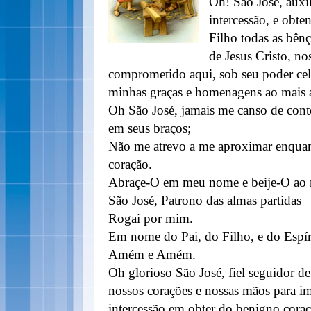
Oh! São José, auxi
intercessão, e obt
Filho todas as bênç
de Jesus Cristo, n
comprometido aqui, sob seu poder cele
minhas graças e homenagens ao mais 
Oh São José, jamais me canso de conte
em seus braços;
Não me atrevo a me aproximar enquan
coração.
Abraçe-O em meu nome e beije-O ao 
São José, Patrono das almas partidas
Rogai por mim.
Em nome do Pai, do Filho, e do Espír
Amém e Amém.
Oh glorioso São José, fiel seguidor de
nossos corações e nossas mãos para i
intercessão em obter do benigno coraç