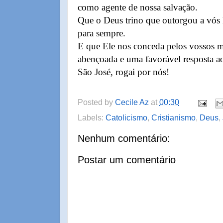
como agente de nossa salvação.
Que o Deus trino que outorgou a vós h
para sempre.
E que Ele nos conceda pelos vossos m
abençoada e uma favorável resposta 
São José, rogai por nós!
Posted by
Cecile Az
at
00:30
Labels:
Catolicismo
,
Cristianismo
,
Deus
,
Nenhum comentário:
Postar um comentário