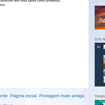
utomóvel tem esta santa como protetora...
ois.
SITE 
ente
Página inicial
Postagem mais antiga
TRANS