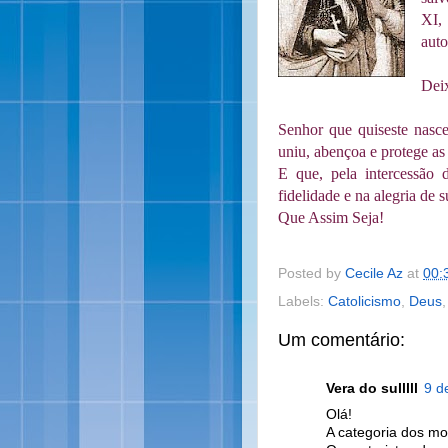
XI,
aut
Dei
Senhor que quiseste nasce
uniu, abençoa e protege as 
E que, pela intercessão
fidelidade e na alegria de
Que Assim Seja!
Posted by
Cecile Az
at
00:
Labels:
Catolicismo
,
Deus
Um comentário:
Vera do sulllll
9 d
Olá!
A categoria dos mo