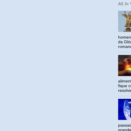
AS 3+
homena
da Gló
romano
alimen
fique c
resolv
passad
grande