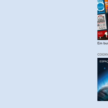
Em bus
COGN