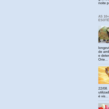
noite p
AS 10
ESOTÉ
longev
de amb
e dete
Orie...
22/08.
utiliz
é vis...