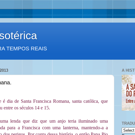
otérica
RA TEMPOS REAIS
2013
A HIS
mana.
e é dia de Santa Francisca Romana, santa católica, que
u entre os séculos 14 e 15.
uma lenda que diz que um anjo teria iluminado uma
TRAD
rada para a Francisca com uma lanterna, mantendo-a a
o dos perigos. Por conta dessa história, o então Papa Pio