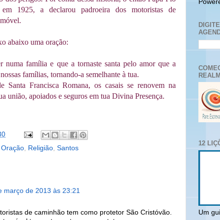
Power
 em 1925, a declarou padroeira dos motoristas de
omóvel.
DIGIT
AGEND
xo abaixo uma oração:
r numa família e que a tornaste santa pelo amor que a
COMEC
nossas famílias, tornando-a semelhante à tua.
REALM
 de Santa Francisca Romana, os casais se renovem na
 sua união, apoiados e seguros em tua Divina Presença.
30
12 LI
,
Oração
,
Religião
,
Santos
e março de 2013 às 23:21
Um gui
toristas de caminhão tem como protetor São Cristóvão.