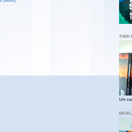
s (Atom)
TUDO 
Um cam
DICAS