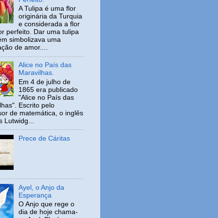
A Tulipa é uma flor
originária da Turquia
e considerada a flor
r perfeito. Dar uma tulipa
ém simbolizava uma
ação de amor....
Alice no País das
Maravilhas.
Em 4 de julho de
1865 era publicado
"Alice no País das
has". Escrito pelo
sor de matemática, o inglês
s Lutwidg...
Prece de Cáritas
Ayel, o Anjo da
Esperança
O Anjo que rege o
dia de hoje chama-