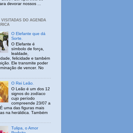
ara devorar nossos ...
+ VISITADAS DO AGENDA
RICA
O Elefante que dá
Sorte.
O Elefante é
símbolo de força,
lealdade,
idade, felicidade e também
ição. Ele transmite poder
rminação de vencer. No
O Rei Leão.
O Leão é um dos 12
signos do zodíaco
cujo período
compreende 23/07 a
 É uma das figuras mais
adas na heráldica. Também
Tulipa, o Amor
Perfeito.