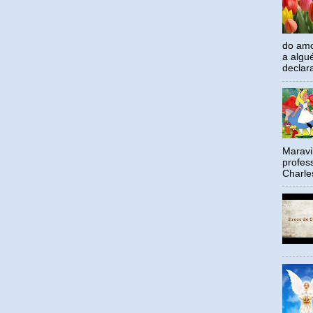
do amo
a algu
declar
Maravil
profes
Charle