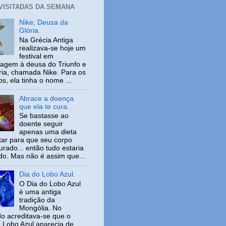
 VISITADAS DA SEMANA
Nike, Deusa da
Glória.
Na Grécia Antiga
realizava-se hoje um
festival em
gem à deusa do Triunfo e
ria, chamada Nike. Para os
s, ela tinha o nome ...
Abrace a doença
que ela te cura.
Se bastasse ao
doente seguir
apenas uma dieta
tar para que seu corpo
urado... então tudo estaria
ido. Mas não é assim que...
Dia do Lobo Azul.
O Dia do Lobo Azul
é uma antiga
tradição da
Mongólia. No
o acreditava-se que o
 Lobo Azul aparecia de