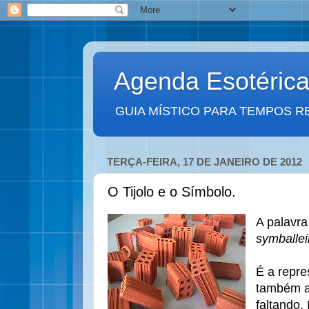
Agenda Esotéric
GUIA MÍSTICO PARA TEMPOS R
TERÇA-FEIRA, 17 DE JANEIRO DE 2012
O Tijolo e o Símbolo.
A palavra
symballei
É a repr
também a 
faltando.