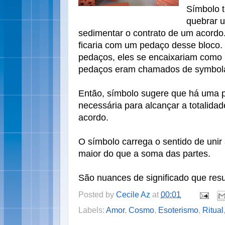
Símbolo 
quebrar u
sedimentar o contrato de um acordo
ficaria com um pedaço desse bloco
pedaços, eles se encaixariam como
pedaços eram chamados de symbol
Então, símbolo sugere que há uma pa
necessária para alcançar a totalida
acordo.
O símbolo carrega o sentido de unir 
maior do que a soma das partes.
São nuances de significado que res
Posted by
Cecile Az
at
00:01
Labels:
Amor
,
Cosmo
,
Esoterismo
,
Ritual