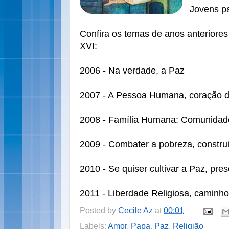
Jovens pa
Confira os temas de anos anteriore
XVI:
2006 - Na verdade, a Paz
2007 - A Pessoa Humana, coração 
2008 - Família Humana: Comunidad
2009 - Combater a pobreza, construi
2010 - Se quiser cultivar a Paz, pre
2011 - Liberdade Religiosa, caminh
Posted by
Cecile Az
at
00:01
Labels:
Amor
,
Papa
,
Paz
,
Religião