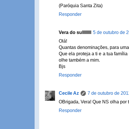
(Paróquia Santa Zita)
Responder
Vera do sullllllll
5 de outubro de 
Olá!
Quantas denominações, para um
Que ela proteja a ti e a tua família
olhe também a mim.
Bjs
Responder
Cecile Az
7 de outubro de 201
OBrigada, Vera! Que NS olha por t
Responder