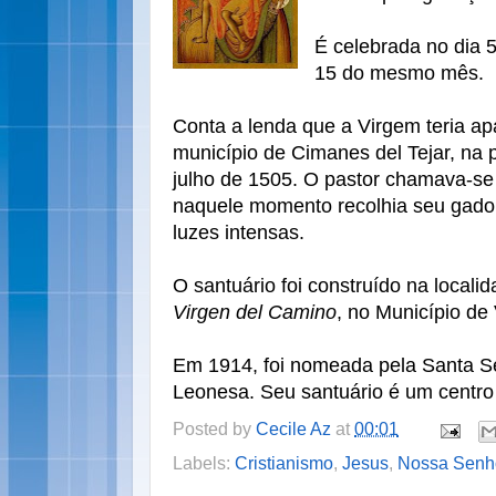
É celebrada no dia 
15 do mesmo mês.
Conta a lenda que a Virgem teria ap
município de Cimanes del Tejar, na p
julho de 1505. O pastor chamava-se
naquele momento recolhia seu gado
luzes intensas.
O santuário foi construído na local
Virgen del Camino
, no Município de
Em 1914, foi nomeada pela Santa S
Leonesa. Seu santuário é um centro
Posted by
Cecile Az
at
00:01
Labels:
Cristianismo
,
Jesus
,
Nossa Senh