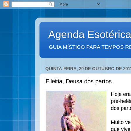
Agenda Esotéric
GUIA MÍSTICO PARA TEMPOS R
QUINTA-FEIRA, 20 DE OUTUBRO DE 201
Eileitia, Deusa dos partos.
Hoje era
pré-helên
dos part
Muito v
que vive