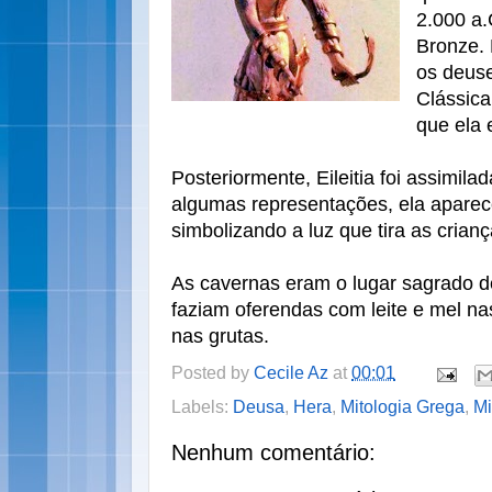
2.000 a.
Bronze. E
os deus
Clássica
que ela 
Posteriormente, Eileitia foi assimil
algumas representações, ela aparec
simbolizando a luz que tira as crian
As cavernas eram o lugar sagrado 
faziam oferendas com leite e mel n
nas grutas.
Posted by
Cecile Az
at
00:01
Labels:
Deusa
,
Hera
,
Mitologia Grega
,
Mi
Nenhum comentário: