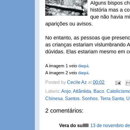
Alguns bispos c
história mas a co
que não havia m
aparições ou avisos.
No entanto, as pessoas que prese
as crianças estariam vislumbrando A
dúvidas. Elas estariam mesmo em 
A imagem 1 veio
daqui
.
A imagem 2 veio
daqui
.
Posted by
Cecile Az
at
00:02
Labels:
Anjo
,
Atlântida
,
Baco
,
Catolicism
Chinesa
,
Santos
,
Sonhos
,
Terra Santa
,
U
2 comentários:
Vera do sulllll
13 de novembro de