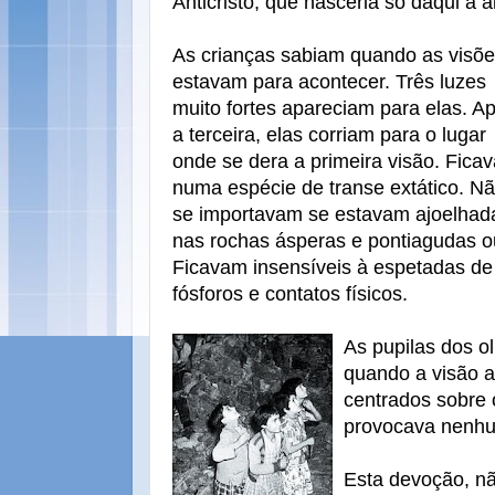
Anticristo, que nasceria só daqui a
As crianças sabiam quando as visõ
estavam para acontecer. Três luzes
muito fortes apareciam para elas. A
a terceira, elas corriam para o lugar
onde se dera a primeira visão. Fica
numa espécie de transe extático. N
se importavam se estavam ajoelhad
nas rochas ásperas e pontiagudas o
Ficavam insensíveis à espetadas de
fósforos e contatos físicos.
As pupilas dos o
quando a visão ac
centrados sobre 
provocava nenhum
Esta devoção, nã