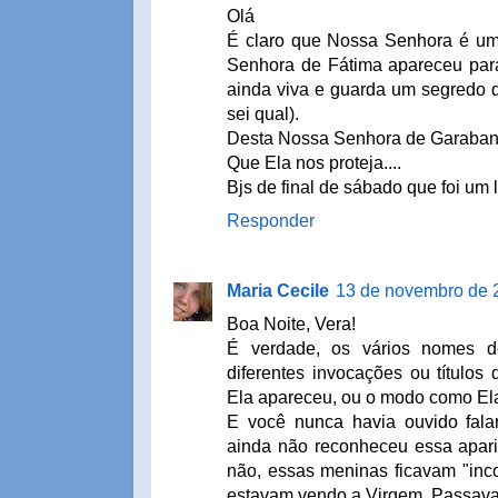
Olá
É claro que Nossa Senhora é u
Senhora de Fátima apareceu para
ainda viva e guarda um segredo q
sei qual).
Desta Nossa Senhora de Garabanda
Que Ela nos proteja....
Bjs de final de sábado que foi um l
Responder
Maria Cecile
13 de novembro de 
Boa Noite, Vera!
É verdade, os vários nomes 
diferentes invocações ou título
Ela apareceu, ou o modo como Ela
E você nunca havia ouvido falar
ainda não reconheceu essa apari
não, essas meninas ficavam "inc
estavam vendo a Virgem. Passava