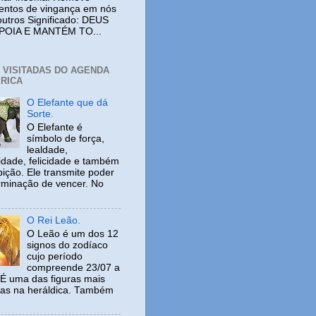
entos de vingança em nós
outros Significado: DEUS
POIA E MANTÉM TO...
+ VISITADAS DO AGENDA
RICA
O Elefante que dá
Sorte.
O Elefante é
símbolo de força,
lealdade,
idade, felicidade e também
ição. Ele transmite poder
rminação de vencer. No
O Rei Leão.
O Leão é um dos 12
signos do zodíaco
cujo período
compreende 23/07 a
 É uma das figuras mais
adas na heráldica. Também