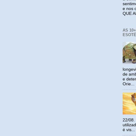
sentim
e nos 
QUE A
AS 10
ESOTÉ
longev
de amb
e dete
Orie...
22/08.
utiliz
é vis...