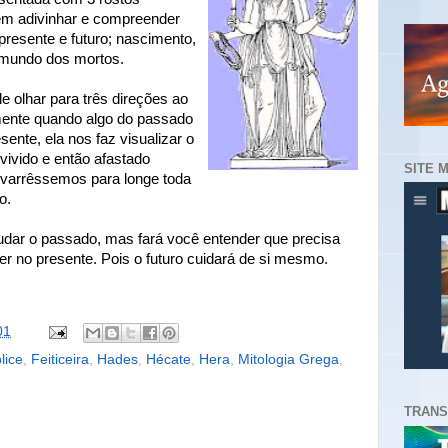
 em adivinhar e compreender
presente e futuro; nascimento,
e mundo dos mortos.
 olhar para três direções ao
ente quando algo do passado
presente, ela nos faz visualizar o
evivido e então afastado
SITE 
 varrêssemos para longe toda
o.
udar o passado, mas fará você entender que precisa
der no presente. Pois o futuro cuidará de si mesmo.
01
lice
,
Feiticeira
,
Hades
,
Hécate
,
Hera
,
Mitologia Grega
,
TRANS