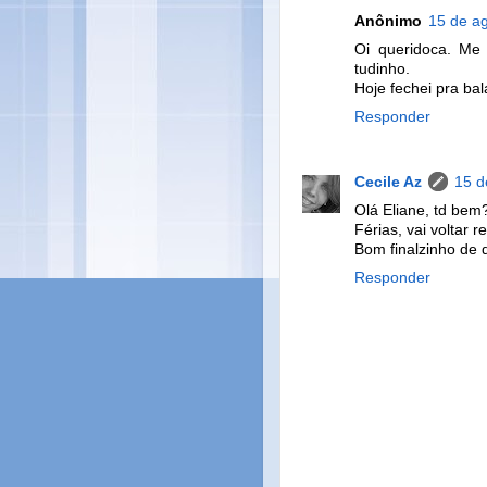
Anônimo
15 de a
Oi queridoca. Me 
tudinho.
Hoje fechei pra bal
Responder
Cecile Az
15 d
Olá Eliane, td bem
Férias, vai voltar r
Bom finalzinho de 
Responder