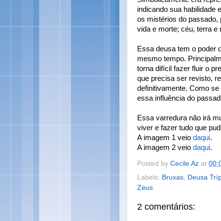
indicando sua habilidade
os mistérios do passado, 
vida e morte; céu, terra 
Essa deusa tem o poder de
mesmo tempo. Principalm
torna difícil fazer fluir o 
que precisa ser revisto, r
definitivamente. Como se
essa influência do passad
Essa varredura não irá m
viver e fazer tudo que pu
A imagem 1 veio
daqui
.
A imagem 2 veio
daqui
.
Posted by
Cecile Az
at
00:
Labels:
Bruxas
,
Deusa Tríp
Zeus
2 comentários: