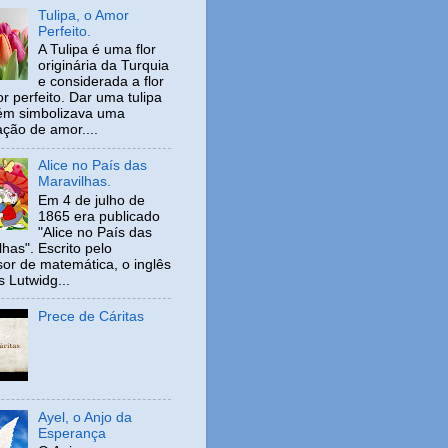
Tulipa, o Amor
Perfeito.
A Tulipa é uma flor
originária da Turquia
e considerada a flor
r perfeito. Dar uma tulipa
ém simbolizava uma
ação de amor....
Alice no País das
Maravilhas.
Em 4 de julho de
1865 era publicado
"Alice no País das
has". Escrito pelo
sor de matemática, o inglês
s Lutwidg...
Prece de Cáritas
Ayel, o Anjo da
Esperança