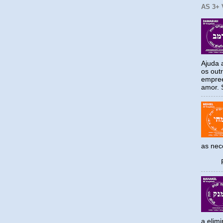
AS 3+
Ajuda a
os out
empree
amor. S
as ne
Reco
a elim