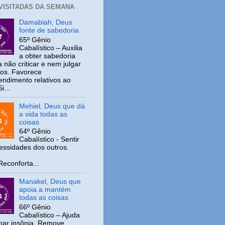
 VISITADAS DA SEMANA
Damabiah, Deus
fonte de sabedoria
65º Gênio
Cabalístico – Auxilia
a obter sabedoria
 não criticar e nem julgar
ros. Favorece
ndimento relativos ao
i...
Mehiel, Deus que dá
a vida todas as
coisas
64º Gênio
Cabalístico - Sentir
cessidades dos outros.
nforta...
Manakel, Deus que
apoia a mantém
todas as coisas
66º Gênio
Cabalístico – Ajuda
inar insônia. Remove