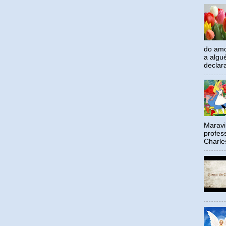
do amo
a algu
declar
Maravil
profes
Charle