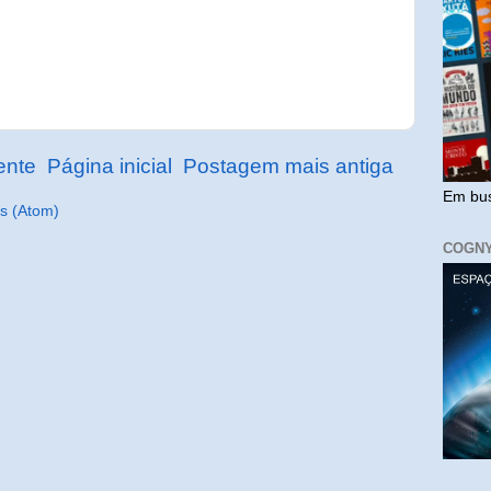
ente
Página inicial
Postagem mais antiga
Em bus
s (Atom)
COGN