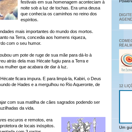
Power
festivais em sua homenagem aconteciam à
noite sob a luz de tochas. Era uma deusa
que conhecia os caminhos no reino dos
DIGIT
AGEND
espíritos.
indades mais importantes do mundo dos mortos.
anto na Terra, concedia aos homens riqueza,
COMEC
ordo com o seu humor.
REALM
roubou um pote de ruge de sua mãe para dá-lo à
reu atrás dela mas Hécate fugiu para a Terra e
a mulher que acabara de dar à luz.
Hécate ficara impura. E para limpá-la, Kabiri, o Deus
 mundo de Hades e a mergulhou no Rio Aqueronte, de
12 LI
ajar com sua matilha de cães sagrados podendo ser
uzilhadas da vida.
es escuros e remotos, era
rotetora de locais inóspitos.
Um gui
sentada com 3 rostos