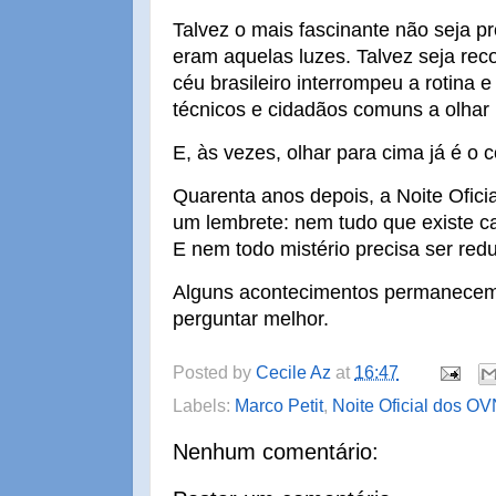
Talvez o mais fascinante não seja p
eram aquelas luzes. Talvez seja rec
céu brasileiro interrompeu a rotina e 
técnicos e cidadãos comuns a olhar 
E, às vezes, olhar para cima já é o
Quarenta anos depois, a Noite Ofic
um lembrete: nem tudo que existe c
E nem todo mistério precisa ser red
Alguns acontecimentos permanecem 
perguntar melhor.
Posted by
Cecile Az
at
16:47
Labels:
Marco Petit
,
Noite Oficial dos OV
Nenhum comentário: