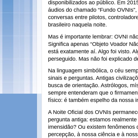
disponibilizados ao público. Em 2015
áudios do chamado “Fundo OVNIs”, 
conversas entre pilotos, controlador
brasileiro naquela noite.
Mas é importante lembrar:
OVNI não 
Significa apenas “Objeto Voador Não 
está exatamente aí. Algo foi visto. Al
perseguido. Mas não foi explicado de
Na linguagem simbólica, o céu sempre
sinais e perguntas. Antigas civiliz
busca de orientação. Astrólogos, mí
sempre entenderam que o firmamen
físico: é também espelho da nossa i
A Noite Oficial dos OVNIs permane
pergunta antiga:
estamos realmente 
imensidão?
Ou existem fenômenos 
percepção, à nossa ciência e à no