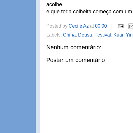
acolhe —
e que toda colheita começa com um 
Posted by
Cecile Az
at
00:00
Labels:
China
,
Deusa
,
Festival
,
Kuan Yin
Nenhum comentário:
Postar um comentário