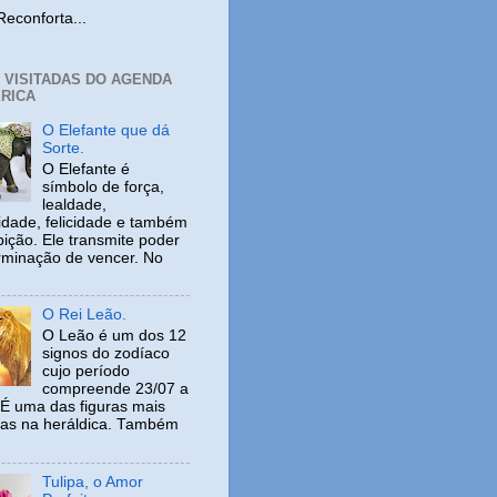
nforta...
+ VISITADAS DO AGENDA
RICA
O Elefante que dá
Sorte.
O Elefante é
símbolo de força,
lealdade,
idade, felicidade e também
ição. Ele transmite poder
rminação de vencer. No
O Rei Leão.
O Leão é um dos 12
signos do zodíaco
cujo período
compreende 23/07 a
 É uma das figuras mais
adas na heráldica. Também
Tulipa, o Amor