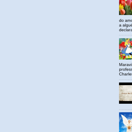
do amo
a algu
declar
Maravil
profes
Charle