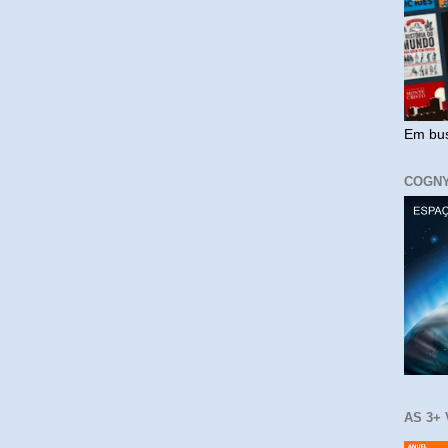
Em bus
COGN
AS 3+