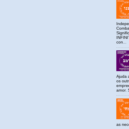
Indepe
Combat
Signif
INFIN
con...
Ajuda a
os out
empree
amor. S
as ne