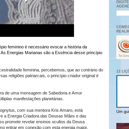
DIGIT
AGEND
COMEC
REALM
pio feminino é necessário evocar a história da
As Energias Marianas são a Essência desse princípio
estralidade feminina, percebemos, que ao contrário do
12 LI
as religiões patriarcais, o princípio criador original é
ora de uma mensagem de Sabedoria e Amor
ltiplas manifestações planetárias.
ognytus, com sua mentora Kris Amaro, está
Um gui
re a Energia Criadora das Deusas Mães e das
so promete revelar ensinos ocultos da Deusa
mo entrar em conexão com esta energia maior.