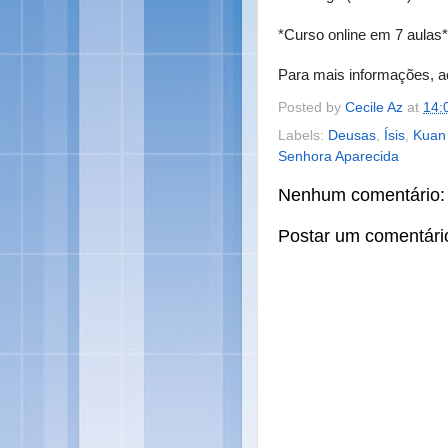
*Curso online em 7 aulas
Para mais informações, 
Posted by
Cecile Az
at
14:
Labels:
Deusas
,
Ísis
,
Kuan 
Senhora Aparecida
Nenhum comentário:
Postar um comentári