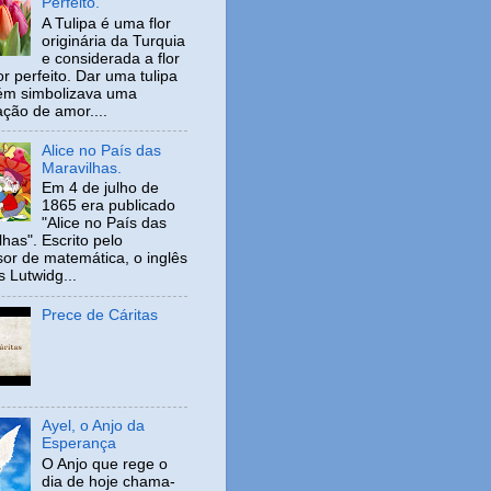
Perfeito.
A Tulipa é uma flor
originária da Turquia
e considerada a flor
r perfeito. Dar uma tulipa
ém simbolizava uma
ação de amor....
Alice no País das
Maravilhas.
Em 4 de julho de
1865 era publicado
"Alice no País das
has". Escrito pelo
sor de matemática, o inglês
s Lutwidg...
Prece de Cáritas
Ayel, o Anjo da
Esperança
O Anjo que rege o
dia de hoje chama-