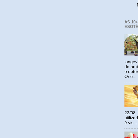
Reco
AS 10
ESOTÉ
longev
de amb
e dete
Orie...
22/08.
utiliz
é vis...