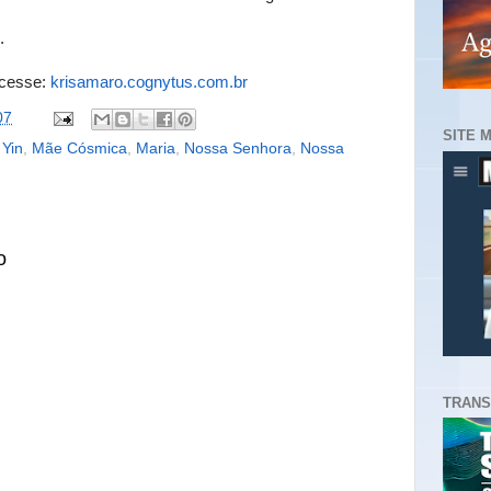
*.
acesse:
krisamaro.cognytus.com.br
07
SITE 
Yin
,
Mãe Cósmica
,
Maria
,
Nossa Senhora
,
Nossa
o
TRANS