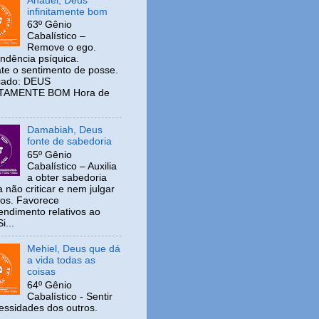
Anauel, Deus
infinitamente bom
63º Gênio
Cabalístico –
Remove o ego.
ndência psíquica.
e o sentimento de posse.
icado: DEUS
ITAMENTE BOM Hora de
Damabiah, Deus
fonte de sabedoria
65º Gênio
Cabalístico – Auxilia
a obter sabedoria
 não criticar e nem julgar
ros. Favorece
ndimento relativos ao
i...
Mehiel, Deus que dá
a vida todas as
coisas
64º Gênio
Cabalístico - Sentir
cessidades dos outros.