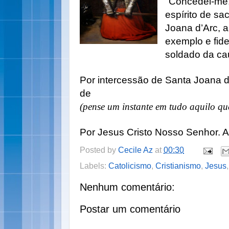
"Concedei-me,
espírito de sac
Joana d’Arc, a
exemplo e fid
soldado da ca
Por intercessão de Santa Joana d
de
(pense um instante em tudo aquilo qu
Por Jesus Cristo Nosso Senhor. 
Posted by
Cecile Az
at
00:30
Labels:
Catolicismo
,
Cristianismo
,
Jesus
Nenhum comentário:
Postar um comentário