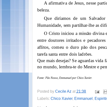
A afirmativa de Jesus, nesse parti
beleza.
Que diríamos de um Salvador q
Humanidade, sem partilhar-lhe as dif
O Cristo iniciou a missão divina
entre doutores irritados e pecadores
aflitos, comeu o duro pão dos pesc
tarefa santa entre dois ladrões.
Que mais desejas? Se aguardas vida fá
no mundo, lembra-te do Mestre e pe
Fonte: Pão Nosso, Emmanuel por Chico Xavier.
Posted by
Cecile Az
at
21:38
Labels:
Chico Xavier
,
Emmanuel
,
Espirit