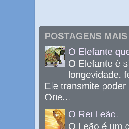
POSTAGENS MAIS 
O Elefante que
O Elefante é s
longevidade, 
Ele transmite poder
Orie...
O Rei Leão.
O Leão é um d