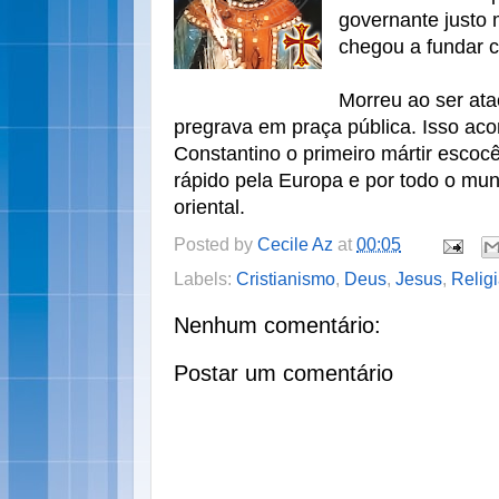
governante justo 
chegou a fundar c
Morreu ao ser at
pregrava em praça pública. Isso aco
Constantino o primeiro mártir escoc
rápido pela Europa e por todo o mund
oriental.
Posted by
Cecile Az
at
00:05
Labels:
Cristianismo
,
Deus
,
Jesus
,
Relig
Nenhum comentário:
Postar um comentário