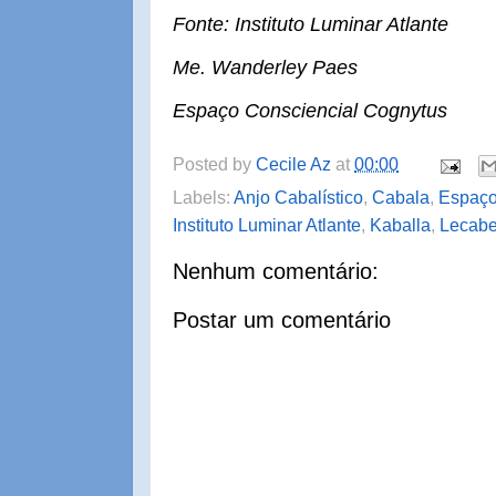
Fonte: Instituto Luminar Atlante
Me. Wanderley Paes
Espaço Consciencial Cognytus
Posted by
Cecile Az
at
00:00
Labels:
Anjo Cabalístico
,
Cabala
,
Espaço
Instituto Luminar Atlante
,
Kaballa
,
Lecabe
Nenhum comentário:
Postar um comentário