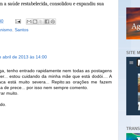
m a saúde restabelecida, consolidou e expandiu sua
30
anismo
,
Santos
SITE 
e abril de 2013 às 14:00
ga, tenho entrado rapidamente nem todas as postagens
er... estou cuidando da minha mãe que está dodói.... A
díaca está muito severa... Repito:as orações me fazem
a de prece... por isso nem sempre comento.
rar muito.
ndo.
TRANS