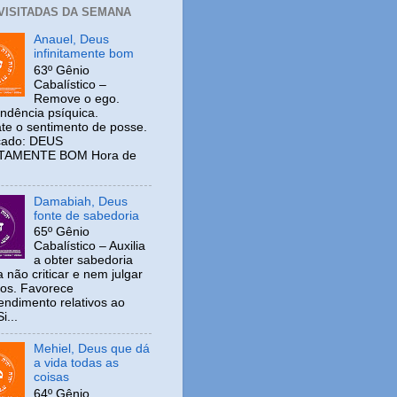
 VISITADAS DA SEMANA
Anauel, Deus
infinitamente bom
63º Gênio
Cabalístico –
Remove o ego.
ndência psíquica.
e o sentimento de posse.
icado: DEUS
ITAMENTE BOM Hora de
Damabiah, Deus
fonte de sabedoria
65º Gênio
Cabalístico – Auxilia
a obter sabedoria
 não criticar e nem julgar
ros. Favorece
ndimento relativos ao
i...
Mehiel, Deus que dá
a vida todas as
coisas
64º Gênio