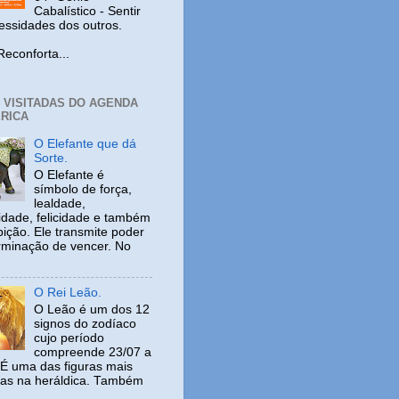
Cabalístico - Sentir
cessidades dos outros.
nforta...
+ VISITADAS DO AGENDA
RICA
O Elefante que dá
Sorte.
O Elefante é
símbolo de força,
lealdade,
idade, felicidade e também
ição. Ele transmite poder
rminação de vencer. No
O Rei Leão.
O Leão é um dos 12
signos do zodíaco
cujo período
compreende 23/07 a
 É uma das figuras mais
adas na heráldica. Também