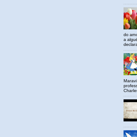
do amo
a algu
declar
Maravil
profes
Charle