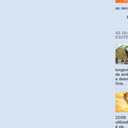
as ne
Reco
AS 10
ESOTÉ
longev
de amb
e dete
Orie...
22/08.
utiliz
é vis...