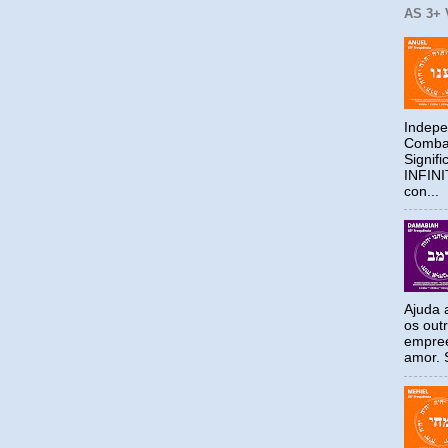
AS 3+
Indepe
Combat
Signif
INFIN
con...
Ajuda a
os out
empree
amor. S