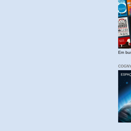
Em bus
COGN