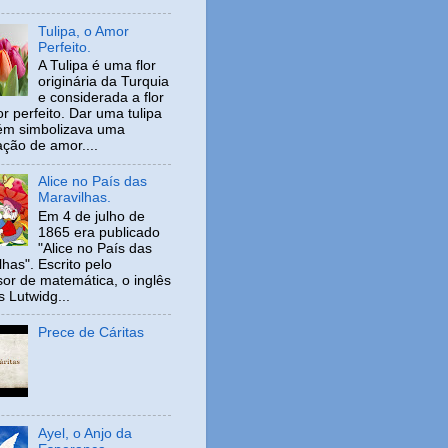
Tulipa, o Amor
Perfeito.
A Tulipa é uma flor
originária da Turquia
e considerada a flor
r perfeito. Dar uma tulipa
ém simbolizava uma
ação de amor....
Alice no País das
Maravilhas.
Em 4 de julho de
1865 era publicado
"Alice no País das
has". Escrito pelo
sor de matemática, o inglês
s Lutwidg...
Prece de Cáritas
Ayel, o Anjo da