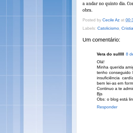
a andar no quinto dia. Co
obra.
Posted by
Cecile Az
at
00:
Labels:
Catolicismo
,
Cristi
Um comentário:
Vera do sulllll
8 d
Olá!
Minha querida ami
tenho conseguido l
insuficiência car
bem lei-as em form
Continuo a te admi
Bjs
Obs: o blog está li
Responder