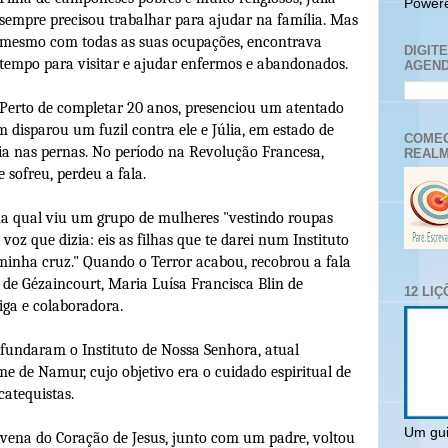
Power
sempre precisou trabalhar para ajudar na família. Mas
mesmo com todas as suas ocupações, encontrava
DIGIT
tempo para visitar e ajudar enfermos e abandonados.
AGEND
Perto de completar 20 anos, presenciou um atentado
disparou um fuzil contra ele e Júlia, em estado de
COMEC
ia nas pernas. No período na Revolução Francesa,
REALM
 sofreu, perdeu a fala.
a qual viu um grupo de mulheres "vestindo roupas
oz que dizia: eis as filhas que te darei num Instituto
inha cruz." Quando o Terror acabou, recobrou a fala
de Gézaincourt, Maria Luísa Francisca Blin de
12 LI
iga e colaboradora.
fundaram o Instituto de Nossa Senhora, atual
 de Namur, cujo objetivo era o cuidado espiritual de
catequistas.
Um gui
ena do Coração de Jesus, junto com um padre, voltou