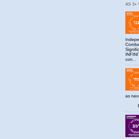
AS 3+
Indepe
Combat
Signif
INFIN
con...
as ne
Reco