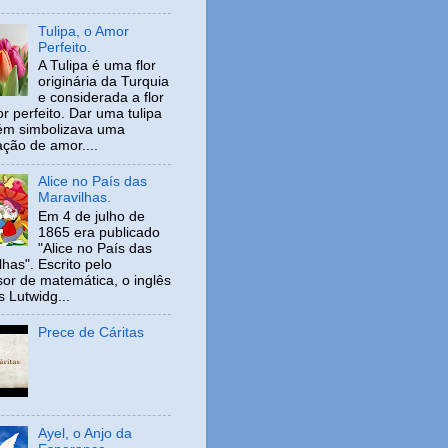
Tulipa, o Amor
Perfeito.
A Tulipa é uma flor
originária da Turquia
e considerada a flor
r perfeito. Dar uma tulipa
ém simbolizava uma
ação de amor....
Alice no País das
Maravilhas.
Em 4 de julho de
1865 era publicado
"Alice no País das
has". Escrito pelo
sor de matemática, o inglês
s Lutwidg...
Prece de Cáritas
Ayel, o Anjo da