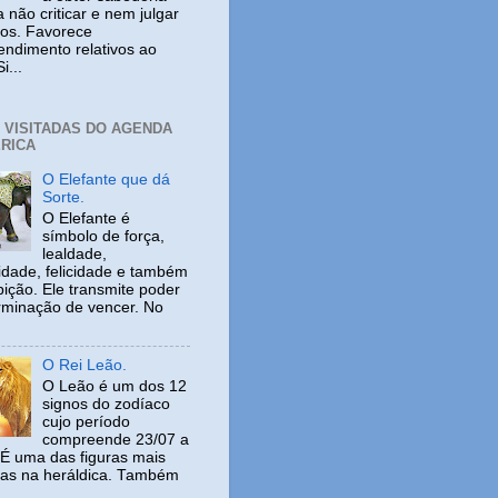
 não criticar e nem julgar
ros. Favorece
ndimento relativos ao
i...
+ VISITADAS DO AGENDA
RICA
O Elefante que dá
Sorte.
O Elefante é
símbolo de força,
lealdade,
idade, felicidade e também
ição. Ele transmite poder
rminação de vencer. No
O Rei Leão.
O Leão é um dos 12
signos do zodíaco
cujo período
compreende 23/07 a
 É uma das figuras mais
adas na heráldica. Também