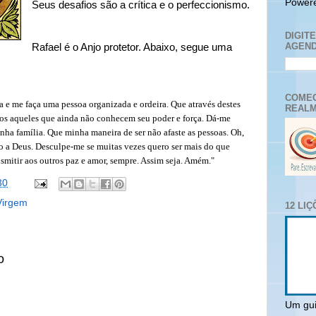
Power
Seus desafios são a crítica e o perfeccionismo.
DIGIT
AGEND
Rafael é o Anjo protetor. Abaixo, segue uma
COMEC
a e me faça uma pessoa organizada e ordeira. Que através destes
REALM
odos aqueles que ainda não conhecem seu poder e força. Dá-me
nha família. Que minha maneira de ser não afaste as pessoas. Oh,
ão a Deus. Desculpe-me se muitas vezes quero ser mais do que
smitir aos outros paz e amor, sempre. Assim seja. Amém."
30
Virgem
12 LI
o
Um gui