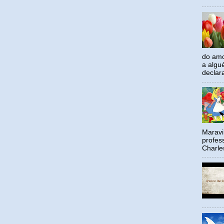
do amo
a algu
declar
Maravil
profes
Charle