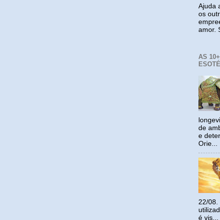
Ajuda a
os out
empree
amor. S
AS 10
ESOTÉ
longev
de amb
e dete
Orie...
22/08.
utiliz
é vis...