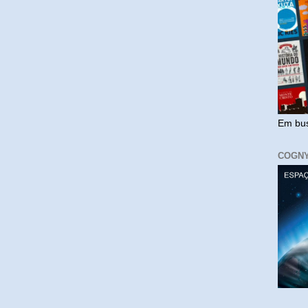
Em bus
COGN