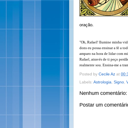
oração.
"Oh, Rafael! Ilumine minha vid
dons eu possa ensinar a fé a t
amparo na hora de lidar com mi
Rafael, através de ti peço perd
realmente sou. Ensina-me a tran
Posted by
Cecile Az
at
00:
Labels:
Astrologia
,
Signo
,
Nenhum comentário:
Postar um comentári