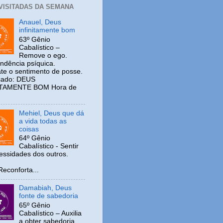
 VISITADAS DA SEMANA
Anauel, Deus
infinitamente bom
63º Gênio
Cabalístico –
Remove o ego.
ndência psíquica.
e o sentimento de posse.
icado: DEUS
ITAMENTE BOM Hora de
Mehiel, Deus que dá
a vida todas as
coisas
64º Gênio
Cabalístico - Sentir
cessidades dos outros.
nforta...
Damabiah, Deus
fonte de sabedoria
65º Gênio
Cabalístico – Auxilia
a obter sabedoria