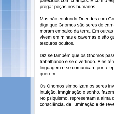
parecidos com crianças. E com o es
pregar peças nos humanos.
Mas não confunda Duendes com G
diga que Gnomos são seres de carn
moram embaixo da terra. Em outras 
vivem em minas e cavernas e são g
tesouros ocultos.
Diz-se também que os Gnomos pass
trabalhando e se divertindo. Eles tê
linguagem e se comunicam por tele
querem.
Os Gnomos simbolizam os seres invis
intuição, imaginação e sonho, fazem v
No psiquismo, representam a alma
consciência, de iluminação e de rev