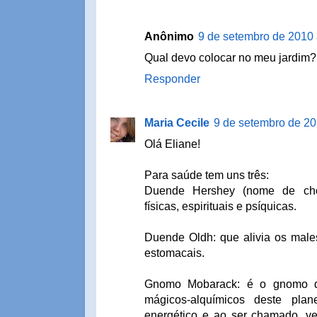
Anônimo
9 de setembro de 2010 
Qual devo colocar no meu jardim
Responder
Maria Cecile
9 de setembro de 20
Olá Eliane!
Para saúde tem uns três:
Duende Hershey (nome de choc
físicas, espirituais e psíquicas.
Duende Oldh: que alivia os male
estomacais.
Gnomo Mobarack: é o gnomo q
mágicos-alquímicos deste pla
energético e ao ser chamado, ve