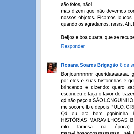
são fofos, não!
mas dizem que não devemos cont
nossos objetos. Ficamos loucos 
quando os agradamos, rsrsrs. Ah, hi
Beijos e boa quarta, que se recupe
Responder
Rosana Soares Brigagão
8 de s
Bonjourrrrrrrrrrr queridaaaaaaa
por eles e suas historinhas e q
brincando e dizendo: quero s
escondeu e faça o favor de trazer de
qd não peço a SÃO LONGUINHO 
me socorre tb e depois PULO, GR
Qd eu era bem pqnininha 
HISTÓRIAS MARAVILHOSAS BEN
mto famosa na época) 
maravilhosoooossssssssss , at