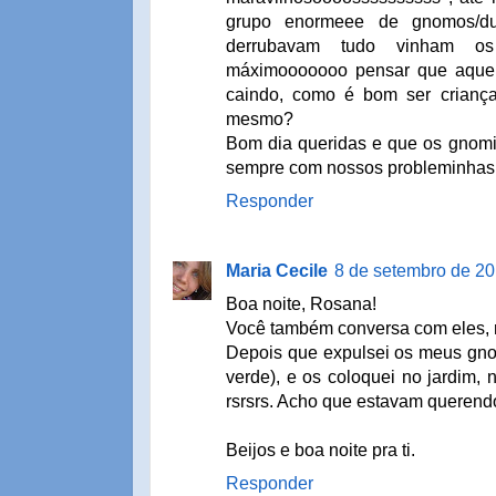
grupo enormeee de gnomos/d
derrubavam tudo vinham 
máximooooooo pensar que aquel
caindo, como é bom ser crianç
mesmo?
Bom dia queridas e que os gnom
sempre com nossos probleminhas rs,
Responder
Maria Cecile
8 de setembro de 20
Boa noite, Rosana!
Você também conversa com eles, r
Depois que expulsei os meus gn
verde), e os coloquei no jardim,
rsrsrs. Acho que estavam querendo
Beijos e boa noite pra ti.
Responder