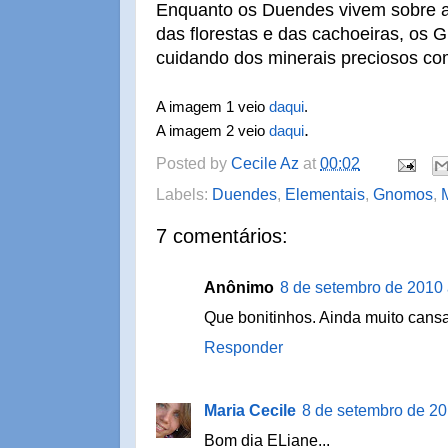
Enquanto os Duendes vivem sobre a 
das florestas e das cachoeiras, os 
cuidando dos minerais preciosos com
A imagem 1 veio
daqui
.
.
A imagem 2 veio
daqui
Posted by
Cecile Az
at
00:02
Labels:
Duendes
,
Elementais
,
Gnomos
,
7 comentários:
Anônimo
8 de setembro de 2010 
Que bonitinhos. Ainda muito cansa
Responder
Maria Cecile
8 de setembro de 20
Bom dia ELiane...